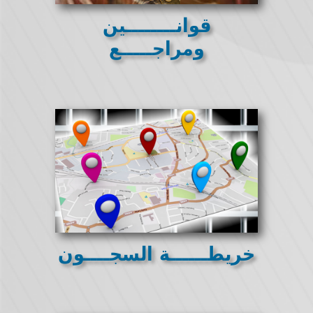
قوانــــــــين
ومراجـــــع
خريطــــــة السجــــون