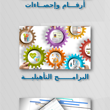
أرقـــام وإحصــاءات
البرامــــــج التأهيليـــة