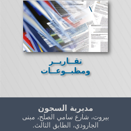
تقــاريــر
ومطبــوعــات
مديرية السجون
بيروت، شارع سامي الصلح، مبنى
الجارودي، الطابق الثالث.